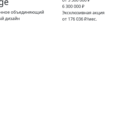
nge
от
5 300 000
₽
6 300 000
₽
ничное объединяющий
Эксклюзивная акция
ый дизайн
от
176 036
₽/мес.