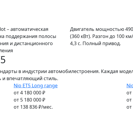
lot – автоматическая
Двигатель мощностью 490 
ма поддержания полосы
(360 кВт). Разгон до 100 км
ния и дистанционного
4,3 с. Полный привод.
ления
T5
ндарты в индустрии автомобилестроения. Каждая модел
 и впечатляющий стиль.
Nio ET5 Long range
Ni
от 4 180 000 ₽
от
от 5 180 000 ₽
от
от
138 836
₽/мес.
от