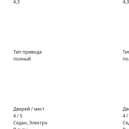
4,3
4,3
Тип привода
Ти
полный
по
Дверей / мест
Дв
4 / 5
4 /
Седан, Электро
Се