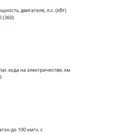
щность двигателя, л.с. (кВт)
0 (360)
пас хода на электричестве, км
0
згон до 100 км/ч, с