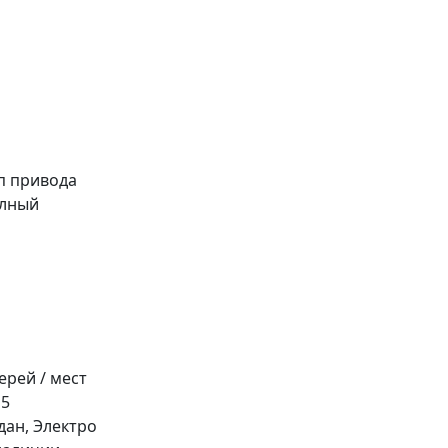
п привода
лный
ерей / мест
 5
дан, Электро