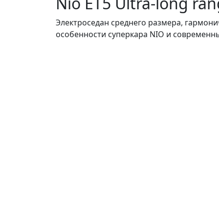
Nio ET5 Ultra-long ra
Электроседан среднего размера, гармо
особенности суперкара NIO и современн